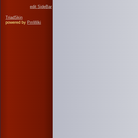
edit SideBar
TriadSkin
powered by
PmWiki