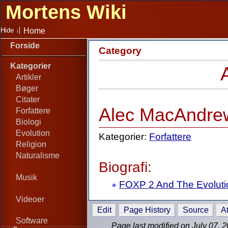
Mortens Wiki
Home
Forside
Category
Kategorier
Artikler
Bøger
Citater
Alec MacAndre
Forfattere
Biologi
Evolution
Kategorier:
Forfattere
Religion
Naturalisme
Biografi:
Musik
FOXP 2 And The Evoluti
Videoer
Edit
Page History
Source
At
Software
Page last modified on July 07, 